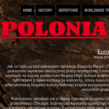
HOME
HISTORY
REPERTOIRE
WORLDWIDE T
POLONIA
Euro
nowy pom
Jak co roku przed wakacjami dyrekcja Zespolu Piesni i 
pokazanie wynikow calorocznej pracy artystycznej z mlo
wystapili na scenie auditorium Regina High School w Wil
tym razem z nowa koncepcja koncertu , ktory zapocz
amerykanskej bogatej kultury ludowej krajow europejskich
wszystkie grup
Publicznosc skladala sie z rodzin czlonkow zespolu i
przedmiesci Chicago. Scenariusz koncertu oparty byl
muchomory, piknikowe koszyki z wiosennymi delicjami, ko