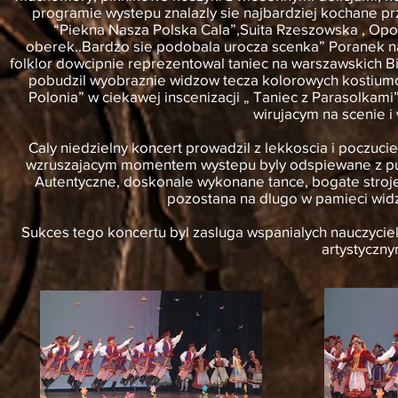
programie wystepu znalazly sie najbardziej kochane prz
“Piekna Nasza Polska Cala”,Suita Rzeszowska , Opoc
oberek..Bardzo sie podobala urocza scenka” Poranek na
folklor dowcipnie reprezentowal taniec na warszawskich Bi
pobudzil wyobraznie widzow tecza kolorowych kostiumow
Polonia” w ciekawej inscenizacji „ Taniec z Parasolkami
wirujacym na scenie i
Caly niedzielny koncert prowadzil z lekkoscia i poczuc
wzruszajacym momentem wystepu byly odspiewane z publi
Autentyczne, doskonale wykonane tance, bogate stroj
pozostana na dlugo w pamieci wid
Sukces tego koncertu byl zasluga wspanialych nauczyciel
artystyczny